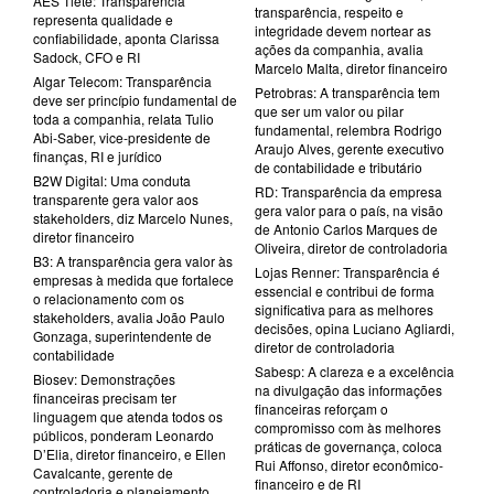
AES Tietê: Transparência
transparência, respeito e
representa qualidade e
integridade devem nortear as
confiabilidade, aponta Clarissa
ações da companhia, avalia
Sadock, CFO e RI
Marcelo Malta, diretor financeiro
Algar Telecom: Transparência
Petrobras: A transparência tem
deve ser princípio fundamental de
que ser um valor ou pilar
toda a companhia, relata Tulio
fundamental, relembra Rodrigo
Abi-Saber, vice-presidente de
Araujo Alves, gerente executivo
finanças, RI e jurídico
de contabilidade e tributário
B2W Digital: Uma conduta
RD: Transparência da empresa
transparente gera valor aos
gera valor para o país, na visão
stakeholders, diz Marcelo Nunes,
de Antonio Carlos Marques de
diretor financeiro
Oliveira, diretor de controladoria
B3: A transparência gera valor às
Lojas Renner: Transparência é
empresas à medida que fortalece
essencial e contribui de forma
o relacionamento com os
significativa para as melhores
stakeholders, avalia João Paulo
decisões, opina Luciano Agliardi,
Gonzaga, superintendente de
diretor de controladoria
contabilidade
Sabesp: A clareza e a excelência
Biosev: Demonstrações
na divulgação das informações
financeiras precisam ter
financeiras reforçam o
linguagem que atenda todos os
compromisso com às melhores
públicos, ponderam Leonardo
práticas de governança, coloca
D’Elia, diretor financeiro, e Ellen
Rui Affonso, diretor econômico-
Cavalcante, gerente de
financeiro e de RI
controladoria e planejamento