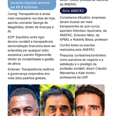
receita líquida acima
da ANEFAC
de R$ 8 bilhões
Giro ANEFAC
Cemig: Transparência é ainda
Compliance tributário: empresas
mais necessária nos dias de hoje,
devem buscar ser mais
aponta Leonardo George de
transparentes do que nunca,
Magalhães, diretor de finanças e
apontam Edinilson Apolinário, da
RI
ANEFAC, Emerson Melo, da
EDP: Equilíbrio entre rigor
KPMG, e Roberto Biava, professor
técnico-contábil e transparência:
Confira todos os eventos
demonstração financeira deve ser
realizados pela ANEFAC
entendida por qualquer leitor,
esclarece Leandro Rigamontte,
Pesquisa: contadores/controllers
diretor de contabilidade e gestão
como parceiros do negócio e a
de ativos
satisfação e o prestígio da
profissão contábil, dizem Cláudio
Embraer: Transparência reafirma
Wanderley e Kate Horton,
a governança corporativa dos
professores da USP
mais altos padrões globais,