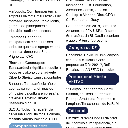
RI
member da IFRS Foundation,
Alexandre Garcia, CEO da
Marcopolo: Com transparência,
Cel.Lep, e Mariana Dias, CEO e
empresa se torna mais atrativa ao
Co-Founder da Gupy
mercado, menciona Pablo Motta,
gerente de planejamento
Ganhadores em 2019, Jerônimo
tributário, auditoria e riscos
Antunes, da FEA-USP, e Ricardo
Guimarães, da Bit Capital, contam
Empresas Randon: A
o que o Prêmio representa
transparência é hoje um dos
atributos que mais agrega valor à
Congresso DF
empresa, demonstra Paulo
Dezembro: Covid-19: implicações
Prignolato, CFO
contábeis e fiscais. Como
Riachuelo/Guararapes:
preparar as DFs 2021?, Bolí
Transparência significa respeito a
Rosales, da ANEFAC fala sobre
todos os stakeholders, adverte
Profissional Mérito
Gilberto Sheizo Izumida, contador
ANEFAC
Sanepar: Transparência não é
apenas cumprir a lei, mas os
1ª Edição - ganhadores: Samir
princípios da cultura empresarial,
Salman, do Hospital Premier,
diz Abel Demetrio, diretor
Rodrigo Araújo, da Petrobras, e
financeiro e de RI
Longinus Timochenco, do KaBuM
SLC Agrícola: Transparência
Editorial
deixa mais robusta toda a cadeia,
Em 2021 faremos bodas de prata
ressalta Aurélio Pavinato, CEO
de incentivo a transparência, diz
Companhias com
Milton Toledo, presidente nacional