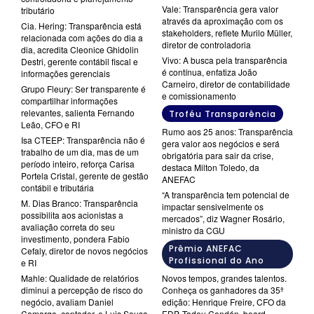
Vale: Transparência gera valor
tributário
através da aproximação com os
Cia. Hering: Transparência está
stakeholders, reflete Murilo Müller,
relacionada com ações do dia a
diretor de controladoria
dia, acredita Cleonice Ghidolin
Vivo: A busca pela transparência
Destri, gerente contábil fiscal e
é contínua, enfatiza João
informações gerenciais
Carneiro, diretor de contabilidade
Grupo Fleury: Ser transparente é
e comissionamento
compartilhar informações
relevantes, salienta Fernando
Troféu Transparência
Leão, CFO e RI
Rumo aos 25 anos: Transparência
Isa CTEEP: Transparência não é
gera valor aos negócios e será
trabalho de um dia, mas de um
obrigatória para sair da crise,
período inteiro, reforça Carisa
destaca Milton Toledo, da
Portela Cristal, gerente de gestão
ANEFAC
contábil e tributária
“A transparência tem potencial de
M. Dias Branco: Transparência
impactar sensivelmente os
possibilita aos acionistas a
mercados”, diz Wagner Rosário,
avaliação correta do seu
ministro da CGU
investimento, pondera Fabio
Prêmio ANEFAC
Cefaly, diretor de novos negócios
Profissional do Ano
e RI
Mahle: Qualidade de relatórios
Novos tempos, grandes talentos.
diminui a percepção de risco do
Conheça os ganhadores da 35ª
negócio, avaliam Daniel
edição: Henrique Freire, CFO da
Camargo, contador, e Luis Sousa,
EDP, Tadeu Cendón, board