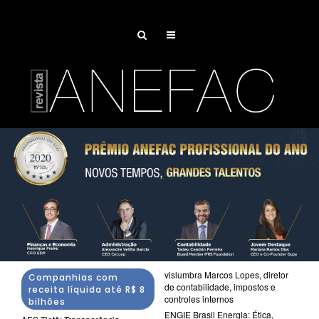
vislumbra Marcos Lopes, diretor
Companhias com
de contabilidade, impostos e
receita líquida até R$ 8
controles internos
bilhões
ENGIE Brasil Energia: Ética,