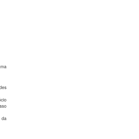
uma
des
ócio
esso
z da