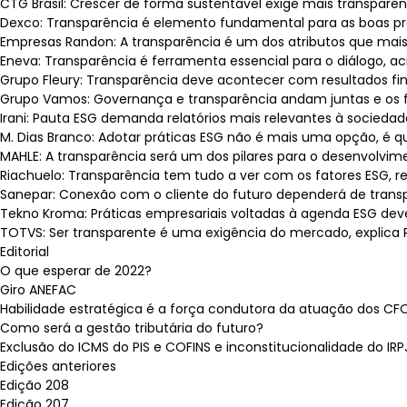
CTG Brasil: Crescer de forma sustentável exige mais transparên
Dexco: Transparência é elemento fundamental para as boas prát
Empresas Randon: A transparência é um dos atributos que mais a
Eneva: Transparência é ferramenta essencial para o diálogo, ac
Grupo Fleury: Transparência deve acontecer com resultados finan
Grupo Vamos: Governança e transparência andam juntas e os fat
Irani: Pauta ESG demanda relatórios mais relevantes à sociedade
M. Dias Branco: Adotar práticas ESG não é mais uma opção, é q
MAHLE: A transparência será um dos pilares para o desenvolvimen
Riachuelo: Transparência tem tudo a ver com os fatores ESG, re
Sanepar: Conexão com o cliente do futuro dependerá de transpar
Tekno Kroma: Práticas empresariais voltadas à agenda ESG deve
TOTVS: Ser transparente é uma exigência do mercado, explica R
Editorial
O que esperar de 2022?
Giro ANEFAC
Habilidade estratégica é a força condutora da atuação dos CF
Como será a gestão tributária do futuro?
Exclusão do ICMS do PIS e COFINS e inconstitucionalidade do IRP
Edições anteriores
Edição 208
Edição 207