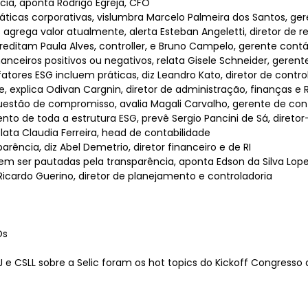
cia, aponta Rodrigo Egreja, CFO
icas corporativas, vislumbra Marcelo Palmeira dos Santos, ger
grega valor atualmente, alerta Esteban Angeletti, diretor de r
reditam Paula Alves, controller, e Bruno Campelo, gerente contá
ceiros positivos ou negativos, relata Gisele Schneider, gerente
ores ESG incluem práticas, diz Leandro Kato, diretor de contro
, explica Odivan Cargnin, diretor de administração, finanças e R
uestão de compromisso, avalia Magali Carvalho, gerente de cont
to de toda a estrutura ESG, prevê Sergio Pancini de Sá, diretor-
lata Claudia Ferreira, head de contabilidade
ência, diz Abel Demetrio, diretor financeiro e de RI
m ser pautadas pela transparência, aponta Edson da Silva Lope
icardo Guerino, diretor de planejamento e controladoria
Os
J e CSLL sobre a Selic foram os hot topics do Kickoff Congresso 