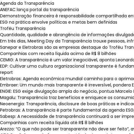
Agenda da Transparência
ANEFAC lança portal da transparência
Demonstração financeira é responsabilidade compartilhada en
ESG na prática envolve políticas e metas bem definidas
Troféu Transparência
Quantidade, qualidade e abrangência de informações divulgada
Em três dias, Meeting Day da Transparência trouxe pessoas, i
Sanepar e Eletrobras são as empresas destaque do Troféu Tran
Companhias com receita líquida acima de R$ 8 bilhões
CEMIG: A transparência é um valor inegociável, aponta Leonardo
EDP: Cultivar uma cultura organizacional transparente é fundam
report
Eletrobras: Agenda econômica mundial caminha para o aprimor
Embraer: Um mundo mais transparente é irreversível, pondera Ela
ENGIE: ESG exige divulgação ampla do negócio, pontua Marcelo M
Magalu: Transparência traz benefícios e enriquece os consumid
Neoenergia: Transparência, disclosure de boas práticas e indic
Petrobras: A transparência é parte fundamental da agenda ESG, di
Sabesp: A necessidade de transparência continuará a ser impres
Companhias com receita líquida até R$ 8 bilhões
Arezzo: “O que não pode ser transparente não deve ser feito”, aval