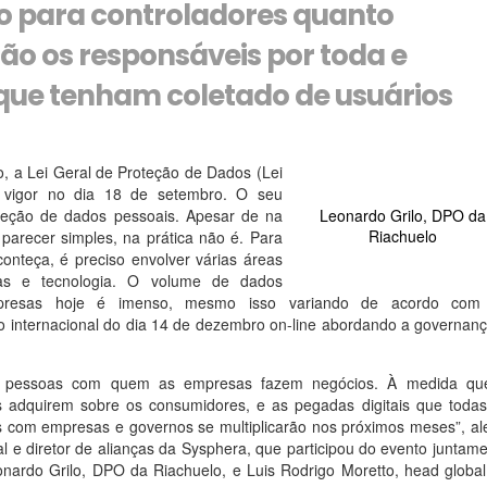
to para controladores quanto
ão os responsáveis por toda e
que tenham coletado de usuários
, a Lei Geral de Proteção de Dados (Lei
 vigor no dia 18 de setembro. O seu
roteção de dados pessoais. Apesar de na
Leonardo Grilo, DPO da
Riachuelo
parecer simples, na prática não é. Para
onteça, é preciso envolver várias áreas
as e tecnologia. O volume de dados
mpresas hoje é imenso, mesmo isso variando de acordo com
 internacional do dia 14 de dezembro on-line abordando a governan
das pessoas com quem as empresas fazem negócios. À medida qu
s adquirem sobre os consumidores, e as pegadas digitais que todas
 com empresas e governos se multiplicarão nos próximos meses”, al
l e diretor de alianças da Sysphera, que participou do evento juntam
rdo Grilo, DPO da Riachuelo, e Luis Rodrigo Moretto, head global