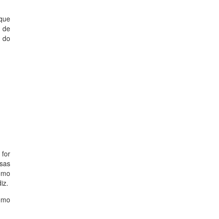
que
e de
 do
-
e
 for
ssas
Como
iz.
como