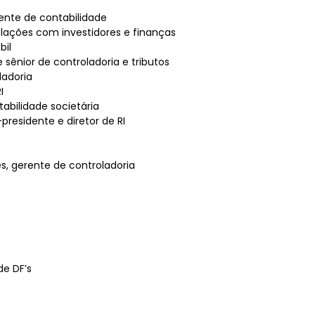
ente de contabilidade
elações com investidores e finanças
bil
 sênior de controladoria e tributos
ladoria
I
abilidade societária
presidente e diretor de RI
s, gerente de controladoria
de DF’s