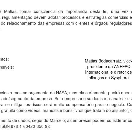
 Matias, tomar consciência da importância desta lei, uma vez 
sta regulamentação devem adotar processos e estratégias comerciais 
do relacionamento das empresas com clientes e órgãos reguladores
.
ntos:
Matias Bedacarratz, vice
presidente da ANEFAC
nsíveis;
Internacional e diretor d
alianças da Sysphera
spectos o mesmo orçamento da NASA, mas ela certamente punirá quem
rcado/segmento da empresa. Se o empresário se dedicar a analisar e
ra se mitigar os riscos será muito compensatório para o negócio. 
gratuita como vídeos, manuais e bons livros que tratam do assunto”, d
atamento de dados, segundo Marcelo, as empresas podem considerar 
(ISBN 978-1-60420-350-9):