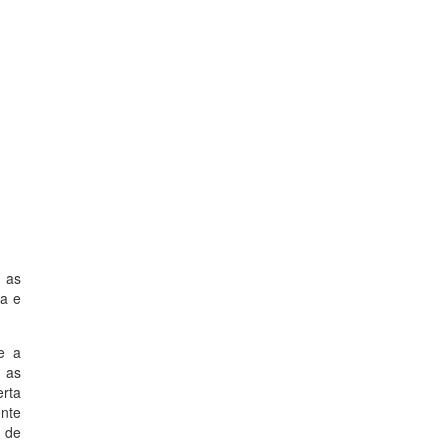
 as
ça e
e a
 as
erta
ente
 de