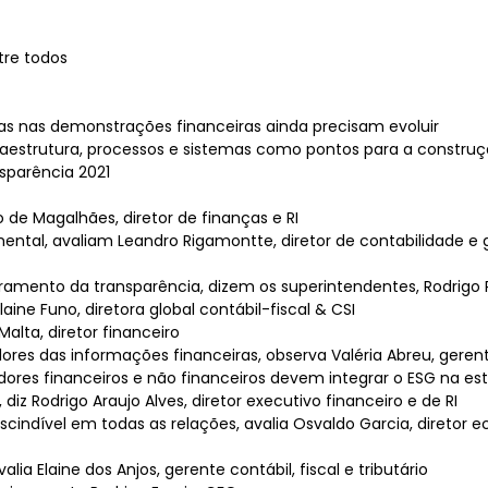
tre todos
s nas demonstrações financeiras ainda precisam evoluir
nfraestrutura, processos e sistemas como pontos para a constr
sparência 2021
 de Magalhães, diretor de finanças e RI
ental, avaliam Leandro Rigamontte, diretor de contabilidade e 
amento da transparência, dizem os superintendentes, Rodrigo 
ine Funo, diretora global contábil-fiscal & CSI
alta, diretor financeiro
ores das informações financeiras, observa Valéria Abreu, geren
adores financeiros e não financeiros devem integrar o ESG na es
z Rodrigo Araujo Alves, diretor executivo financeiro e de RI
cindível em todas as relações, avalia Osvaldo Garcia, diretor 
ia Elaine dos Anjos, gerente contábil, fiscal e tributário