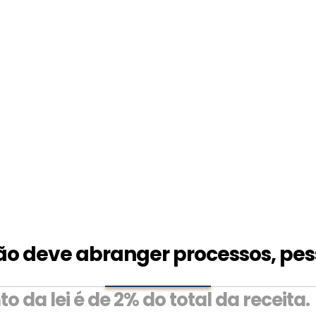
o deve abranger processos, pes
da lei é de 2% do total da receita.