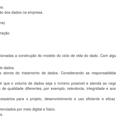
os.
ão dos dados na empresa.
ma).
ração.
ionadas a construção do modelo do ciclo de vida do dado. Com alg
de dados.
ros atores do tratamento de dados. Considerando as responsabilida
ntir que o volume de dados seja o mínimo possível e atenda ao neg
 de qualidade diferentes, por exemplo, relevância, integridade e ac
essários para o projeto, desenvolvimento e uso eficiente e efica
nciados por meio digital e físico.
s.