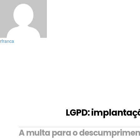
rfranca
LGPD: implantaçã
A multa para o descumprimento 