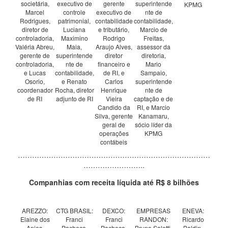
societária,
executivo de
gerente
superintende
KPMG
Marcel
controle
executivo de
nte de
Rodrigues,
patrimonial,
contabilidade
contabilidade,
diretor de
Luciana
e tributário,
Marcio de
controladoria,
Maximino
Rodrigo
Freitas,
Valéria Abreu,
Maia,
Araujo Alves,
assessor da
gerente de
superintende
diretor
diretoria,
controladoria,
nte de
financeiro e
Mario
e Lucas
contabilidade,
de RI, e
Sampaio,
Osorio,
e Renato
Carlos
superintende
coordenador
Rocha, diretor
Henrique
nte de
de RI
adjunto de RI
Vieira
captação e de
Candido da
RI, e Marcio
Silva, gerente
Kanamaru,
geral de
sócio líder da
operações
KPMG
contábeis
………………………………………………………………………
……………………..
Companhias com receita líquida até R$ 8 bilhões
AREZZO:
CTG BRASIL:
DEXCO:
EMPRESAS
ENEVA:
Elaine dos
Franci
Franci
RANDON:
Ricardo
Anjos,
Pacheco,
Pacheco,
Bruno Salotti,
Baldin,