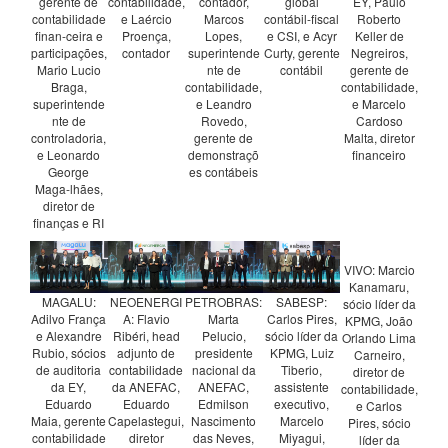
gerente de
contabilidade,
contador,
global
EY, Paulo
contabilidade
e Laércio
Marcos
contábil-fiscal
Roberto
finan-ceira e
Proença,
Lopes,
e CSI, e Acyr
Keller de
participações,
contador
superintende
Curty, gerente
Negreiros,
Mario Lucio
nte de
contábil
gerente de
Braga,
contabilidade,
contabilidade,
superintende
e Leandro
e Marcelo
nte de
Rovedo,
Cardoso
controladoria,
gerente de
Malta, diretor
e Leonardo
demonstraçõ
financeiro
George
es contábeis
Maga-lhães,
diretor de
finanças e RI
VIVO: Marcio
Kanamaru,
MAGALU:
NEOENERGI
PETROBRAS:
SABESP:
sócio líder da
Adilvo França
A: Flavio
Marta
Carlos Pires,
KPMG, João
e Alexandre
Ribéri, head
Pelucio,
sócio líder da
Orlando Lima
Rubio, sócios
adjunto de
presidente
KPMG, Luiz
Carneiro,
de auditoria
contabilidade
nacional da
Tiberio,
diretor de
da EY,
da ANEFAC,
ANEFAC,
assistente
contabilidade,
Eduardo
Eduardo
Edmilson
executivo,
e Carlos
Maia, gerente
Capelastegui,
Nascimento
Marcelo
Pires, sócio
contabilidade
diretor
das Neves,
Miyagui,
líder da