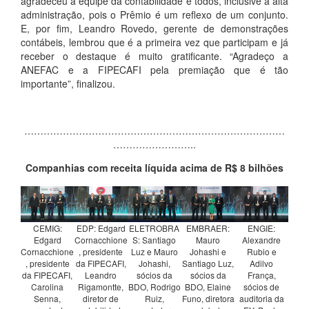
agradeceu a equipe da contabilidade e todos, inclusive a alta
administração, pois o Prêmio é um reflexo de um conjunto.
E, por fim, Leandro Rovedo, gerente de demonstrações
contábeis, lembrou que é a primeira vez que participam e já
receber o destaque é muito gratificante. “Agradeço a
ANEFAC e a FIPECAFI pela premiação que é tão
importante”, finalizou.
………………………………………………………………………
……………………..
Companhias com receita líquida acima de R$ 8 bilhões
CEMIG:
EDP: Edgard
ELETROBRA
EMBRAER:
ENGIE:
Edgard
Cornacchione
S: Santiago
Mauro
Alexandre
Cornacchione
, presidente
Luz e Mauro
Johashi e
Rubio e
, presidente
da FIPECAFI,
Johashi,
Santiago Luz,
Adilvo
da FIPECAFI,
Leandro
sócios da
sócios da
França,
Carolina
Rigamontte,
BDO, Rodrigo
BDO, Elaine
sócios de
Senna,
diretor de
Ruiz,
Funo, diretora
auditoria da