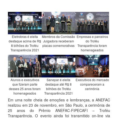
Eletrobras é eleita
Membros da Comissão
Empresas e parceiros
destaque acima de R$
Julgadora receberam
do Troféu
8 bilhões do Troféu
placas comemorativas
Transparência foram
Transparência 2021
homenageados
Alunos e executivos
Sanepar é eleita
Executivos do mercado
que fizeram parte
destaque até R$ 8
compareceram a
desses 25 anos foram
bilhões do Troféu
cerimônia
homenageados
Transparência 2021
Em uma noite cheia de emoções e lembranças, a ANEFAC
realizou em 23 de novembro, em São Paulo, a cerimônia de
25 anos do Prêmio ANEFAC-FIPECAFI – Troféu
Transparência. O evento ainda foi transmitido on-line via