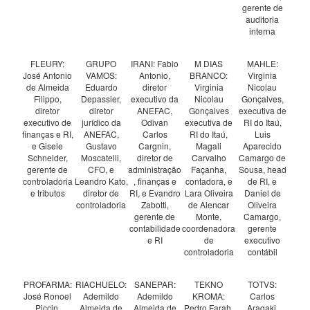
gerente de
auditoria
interna
FLEURY:
GRUPO
IRANI: Fabio
M DIAS
MAHLE:
José Antonio
VAMOS:
Antonio,
BRANCO:
Virginia
de Almeida
Eduardo
diretor
Virginia
Nicolau
Filippo,
Depassier,
executivo da
Nicolau
Gonçalves,
diretor
diretor
ANEFAC,
Gonçalves
executiva de
executivo de
jurídico da
Odivan
executiva de
RI do Itaú,
finanças e RI,
ANEFAC,
Carlos
RI do Itaú,
Luis
e Gisele
Gustavo
Cargnin,
Magali
Aparecido
Schneider,
Moscatelli,
diretor de
Carvalho
Camargo de
gerente de
CFO, e
administração
Façanha,
Sousa, head
controladoria
Leandro Kato,
, finanças e
contadora, e
de RI, e
e tributos
diretor de
RI, e Evandro
Lara Oliveira
Daniel de
controladoria
Zabotti,
de Alencar
Oliveira
gerente de
Monte,
Camargo,
contabilidade
coordenadora
gerente
e RI
de
executivo
controladoria
contábil
PROFARMA:
RIACHUELO:
SANEPAR:
TEKNO
TOTVS:
José Ronoel
Ademildo
Ademildo
KROMA:
Carlos
Piccin,
Almeida de
Almeida de
Pedro Farah,
Aragaki,