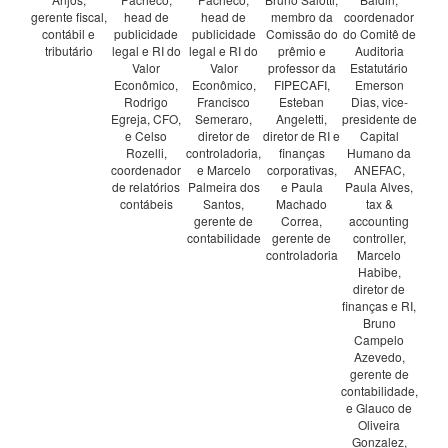
gerente fiscal,
head de
head de
membro da
coordenador
contábil e
publicidade
publicidade
Comissão do
do Comitê de
tributário
legal e RI do
legal e RI do
prêmio e
Auditoria
Valor
Valor
professor da
Estatutário
Econômico,
Econômico,
FIPECAFI,
Emerson
Rodrigo
Francisco
Esteban
Dias, vice-
Egreja, CFO,
Semeraro,
Angeletti,
presidente de
e Celso
diretor de
diretor de RI e
Capital
Rozelli,
controladoria,
finanças
Humano da
coordenador
e Marcelo
corporativas,
ANEFAC,
de relatórios
Palmeira dos
e Paula
Paula Alves,
contábeis
Santos,
Machado
tax &
gerente de
Correa,
accounting
contabilidade
gerente de
controller,
controladoria
Marcelo
Habibe,
diretor de
finanças e RI,
Bruno
Campelo
Azevedo,
gerente de
contabilidade,
e Glauco de
Oliveira
Gonzalez,