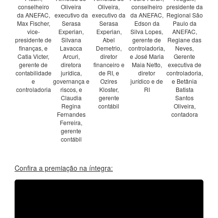
conselheiro
Oliveira
Oliveira,
conselheiro
presidente da
da ANEFAC,
executivo da
executivo da
da ANEFAC,
Regional São
Max Fischer,
Serasa
Serasa
Edson da
Paulo da
vice-
Experian,
Experian,
Silva Lopes,
ANEFAC,
presidente de
Silvana
Abel
gerente de
Regiane das
finanças, e
Lavacca
Demetrio,
controladoria,
Neves,
Catia Victer,
Arcuri,
diretor
e José Maria
Gerente
gerente de
diretora
financeiro e
Maia Netto,
executiva de
contabilidade
jurídica,
de RI, e
diretor
controladoria,
e
governança e
Ozires
jurídico e de
e Betânia
controladoria
riscos, e
Kloster,
RI
Batista
Claudia
gerente
Santos
Regina
contábil
Oliveira,
Fernandes
contadora
Ferreira,
gerente
contábil
Confira a premiação na íntegra: