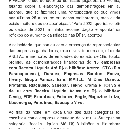
FIPECAFI e coordenador da comissão julgadora do Prêmio,
falando sobre a elaboração das demonstrações em si,
apontou que se fizermos uma retrospectiva do que vimos
nos últimos 25 anos, as empresas melhoraram, mas ainda
existe muito o que se aperfeiçoar. “Para 2022, que irá refletir
os dados de 2021, a minha recomendação é apontar os
reflexos do aumento da inflação nas DFs”, apontou.
A solenidade, que contou com a presença de representantes
das empresas ganhadoras, executivos do mercado, diretoria
ANEFAC e membros de entidades do estado de São Paulo,
premiou as demonstrações financeiras de
15 empresas
com Receita Líquida Até R$ 8 bilhões:
Arezzo, CTG (Rio
Paranapanema), Duratex, Empresas Randon, Eneva,
Fleury, Grupo Vamos, Irani, MAHLE, M Dias Branco,
Profarma, Riachuelo, Sanepar, Tekno Kroma e TOTVS e
de 10 com Receita Líquida Acima de R$ 8 bilhões:
Cemig, EDP, Eletrobras, Embraer, Engie, Magazine Luiza,
Neoenergia, Petrobras, Sabesp e Vivo
.
Ao final da noite, em cada uma das duas categorias foi
escolhida como empresa destaque de 2021, a Sanepar na
categoria Receita Líquida Até R$ 8 bilhões e Eletrobras