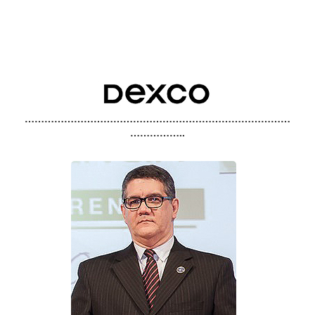
………………………………………………………………………
……………..