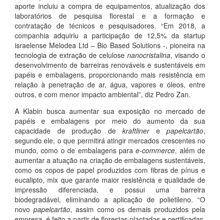
aporte incluiu a compra de equipamentos, atualização dos
laboratórios de pesquisa florestal e a formação e
contratação de técnicos e pesquisadores. “Em 2018, a
companhia adquiriu a participação de 12,5% da startup
israelense Melodea Ltd – Bio Based Solutions -, pioneira na
tecnologia de extração de celulose
nanocristalina
, visando o
desenvolvimento de barreiras renováveis e sustentáveis em
papéis e embalagens, proporcionando mais resistência em
relação à penetração de ar, água, vapores e óleos, entre
outros, e com menor impacto ambiental”, diz Pedro Zan.
A Klabin busca aumentar sua exposição no mercado de
papéis e embalagens por meio do aumento da sua
capacidade de produção de
kraftliner
e
papelcartão
,
segundo ele, o que permitirá atingir mercados crescentes no
mundo, como o de embalagens para
e-commerce
, além de
aumentar a atuação na criação de embalagens sustentáveis,
como os copos de papel produzidos com fibras de pínus e
eucalipto, mix que garante maior resistência e qualidade de
impressão diferenciada, e possui uma barreira
biodegradável, eliminando a aplicação de polietileno. “O
novo
papelcartão
, assim como os demais produzidos pela
empresa, é feito a partir de florestas plantadas e certificadas,