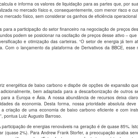
calcula e informa os valores de liquidação para as partes que, por su
lizada no mercado físico e, consequentemente, com menor risco e cus
 no mercado físico, sem considerar os ganhos de eficiência operacion
s para a participação do setor financeiro na negociação de preços d
 fundos podem se posicionar na oscilação de preços desse ativo – que
ersificação e otimização das carteiras. “O setor de energia já tem at
ia. Com o lançamento da plataforma de Derivativos da BBCE, esse 
 matriz energética de baixo carbono e dispõe de opções de expansão
 é, adicionalmente, bem adaptada para a descarbonização de outros 
 para a Europa e Ásia. A nossa abundância de recursos deixa claro
idades da economia. Desta forma, nossa prioridade absoluta deve 
m a criação de uma economia de baixo carbono eficiente e com instr
l”, pontua Luiz Augusto Barroso.
 participação de energias renováveis na geração é de quase 85%. Isto
r (quase 2%). Para Andrew Frank Storfer, a preocupação acaba sendo 