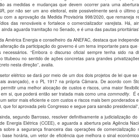
 são as medidas e mudanças que devem ocorrer para uma abertura 
R, por não ser um ano eleitoral, este possivelmente será o último p
u com a aprovação da Medida Provisória 998/2020, que remaneja rec
dios das renováveis e fortalece o comercializador varejista. Há, a
e ainda aguarda tramitação no Senado, e é uma das pautas prioritárias”
e da América Energia e conselheiro da ANEFAC, destaca que independ
a alteração da participação do governo é um tema importante para que
os necessários. “Embora o discurso oficial sempre tenha sido na d
rno titubeou no sentido de ações concretas para grandes privatizaçõ
eto nesta direção”, avalia.
tor elétrico se dará por meio de um dos dois projetos de lei que 
ais avançado), e o PL 1917 na própria Câmara. De acordo com Sto
 permitir uma melhor alocação de custos e riscos, uma maior flexibi
a em si, que poderá então ser tratada mais como uma
commodity
. É 
o um setor mais eficiente e com custos e riscos mais bem ponderados
que foi aprovada pelo Congresso e segue para sansão presidencial”, 
nda, segundo Barrosso, resolver definitivamente a judicialização do
de Energia Elétrica (CCEE), e aguarda a abertura pela Agência Naci
a sobre a segurança financeira das operações de comercialização 
 base horária, um vetor de eficiência que melhora o sinal econômico