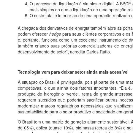
O processo de liquidação é simples e digital. A BBCE 
mais simples do que a liquidação de uma operação rea
O custo total é inferior ao de uma operação realizada
A chegada dos derivativos de energia também abre as porta
podem oferecer
hedge
para seus clientes corporativos e os
e, portanto, funciona como um excelente instrumento de div
também criando suas próprias comercializadoras de energ
desenvolvimento do setor”, acredita Carlos Ratto.
Tecnologia vem para deixar setor ainda mais acessível
A situação do Brasil é privilegiada, pois já parte de uma
competitivas, o que alinha dois fatores importantes. “Ela
produção de hidrogênio “verde”, tema de grande interesse
requerem subsídios que poderiam sacrificar outras necess
modernizar marcos regulatórios necessários que viabilize
sustentabilidade para o setor produtivo e sociedade em gera
O Brasil tem uma matriz de geração altamente sustentável. A
de 65%), eólica (quase 10%), biomassa (cerca de 8%) e sola