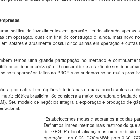
 empresas
uma política de investimentos em geração, tendo alterado apenas 
ulicas em operação, duas em final de construção e, ainda, mais nove 
os em solares e atualmente possui cinco usinas em operação e outras
ambém temos uma grande participação no mercado e continuament
sibilidades de modernização. O consumidor é a razão de ser do merc
pamos com operações feitas no BBCE e entendemos como muito promis
 a gás natural em regiões interioranas do país, aonde antes só cheg
matriz elétrica brasileira. Se considera a maior operadora privada de 
). Seu modelo de negócios integra a exploração e produção de gás n
eracional.
“Estabelecemos metas e adotamos medidas para
Definimos limites internos mais restritos do qu
do GHG Protocol alcançamos uma redução n
operação – de 0,66 tCO2e/MWh para 0,60 tCO