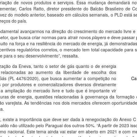
criação de novos produtos e serviços. Essa mudança demandará nov
ementar, Carlos Ratto, diretor presidente do Balcão Brasileiro de
ez do modelo anterior, baseado em cálculos semanais, o PLD está sen
reços do país.
undamental avançarmos na direção do crescimento do mercado livre 
tor, que busca criar normas para atrair novos
players
e deve passar 
uito na força e na resiliência do mercado de energia, já demonstrad
entivos regulatórios corretos, o mercado tem total capacidade para se 
e para o seu desenvolvimento”, ressalta.
ização da Eneva, tanto o setor de gás quanto o de energia
s relacionadas ao aumento da liberdade de escolha dos
 Gás (PL 4476/2020), que busca aumentar a competição no
Ca
 por produtores e comercializadores diversos diretamente
se a ampliação do mercado livre e tudo que é importante vir
guras de energia, questões relacionadas à governança da formação
ão varejista. As tendências nos dois mercados oferecem oportunidad
ca.
, existe a importância que deve ser dada à renegociação do Anexo C do
aldo não utilizado pelo Paraguai dos outros 50%. “A partir de 2023 i
mo nacional. Este tema ainda vai estar em aberto em 2021 e com me