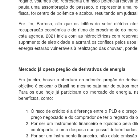
regime, volumes etc. representa um risco potencial relevant
pauta uma assombração do passado, e representa uma reduçã
física, foi centro de polêmica e acabou resultando em judici
Por fim, Barroso, cita que os leilões do setor elétrico 
recuperação econômica e do ritmo de crescimento do merca
esta agenda, 2021 inicia com as hidroelétricas com reserva
suprimento de eletricidade e acirrará os conflitos pelos uso
energia estarão vulneráveis à realização das chuvas”, ponde
Mercado já opera pregão de derivativos de energia
Em janeiro, houve a abertura do primeiro pregão de deriv
objetivo é colocar o Brasil no mesmo patamar de outros m
Para os que hoje já participam do mercado de energia, n
benefícios, como:
O risco de crédito é a diferença entre o PLD e o preç
preço negociado e do comprador de ter o registro da
Por ser um instrumento financeiro e liquidado pela dif
contraparte, é uma despesa que possui determinadas
Por ser um instrumento financeiro, não existe emissão