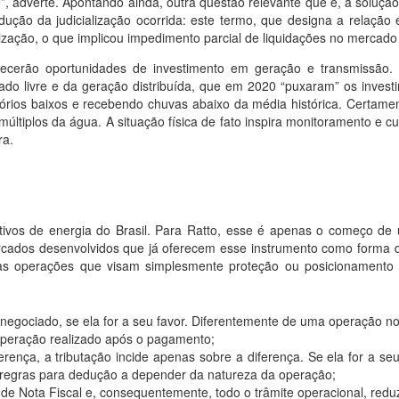
e”, adverte. Apontando ainda, outra questão relevante que é, a soluç
o da judicialização ocorrida: este termo, que designa a relação en
alização, o que implicou impedimento parcial de liquidações no mercad
oferecerão oportunidades de investimento em geração e transmissã
do livre e da geração distribuída, que em 2020 “puxaram” os invest
tórios baixos e recebendo chuvas abaixo da média histórica. Certam
s múltiplos da água. A situação física de fato inspira monitoramento e
ra.
ativos de energia do Brasil. Para Ratto, esse é apenas o começo d
ercados desenvolvidos que já oferecem esse instrumento como forma
as operações que visam simplesmente proteção ou posicionamento no
o negociado, se ela for a seu favor. Diferentemente de uma operação n
 operação realizado após o pagamento;
erença, a tributação incide apenas sobre a diferença. Se ela for a se
 regras para dedução a depender da natureza da operação;
 de Nota Fiscal e, consequentemente, todo o trâmite operacional, reduz