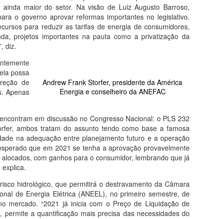
ainda maior do setor. Na visão de Luiz Augusto Barroso,
ara o governo aprovar reformas importantes no legislativo.
ursos para reduzir as tarifas de energia de consumidores,
inda, projetos importantes na pauta como a privatização da
, diz.
entemente
 ela possa
ireção de
Andrew Frank Storfer, presidente da América
Energia e conselheiro da ANEFAC
es. Apenas
se encontram em discussão no Congresso Nacional: o PLS 232
rfer, ambos tratam do assunto tendo como base a famosa
lidade na adequação entre planejamento futuro e a operação
esperado que em 2021 se tenha a aprovação provavelmente
 e alocados, com ganhos para o consumidor, lembrando que já
explica.
 risco hidrológico, que permitirá o destravamento da Câmara
onal de Energia Elétrica (ANEEL), no primeiro semestre, de
no mercado. “2021 já inicia com o Preço de Liquidação de
, permite a quantificação mais precisa das necessidades do