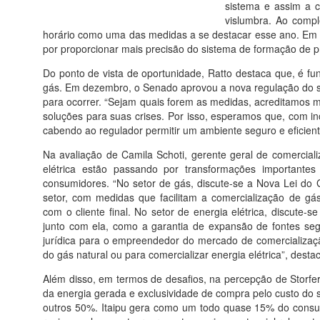
sistema e assim a 
vislumbra. Ao compl
horário como uma das medidas a se destacar esse ano. Em v
por proporcionar mais precisão do sistema de formação de p
Do ponto de vista de oportunidade, Ratto destaca que, é f
gás. Em dezembro, o Senado aprovou a nova regulação do se
para ocorrer. “Sejam quais forem as medidas, acreditamos m
soluções para suas crises. Por isso, esperamos que, com inc
cabendo ao regulador permitir um ambiente seguro e eficient
Na avaliação de Camila Schoti, gerente geral de comercial
elétrica estão passando por transformações importante
consumidores. “No setor de gás, discute-se a Nova Lei do
setor, com medidas que facilitam a comercialização de gás
com o cliente final. No setor de energia elétrica, discute-
junto com ela, como a garantia de expansão de fontes se
jurídica para o empreendedor do mercado de comercializaç
do gás natural ou para comercializar energia elétrica”, desta
Além disso, em termos de desafios, na percepção de Storfer
da energia gerada e exclusividade de compra pelo custo do s
outros 50%. Itaipu gera como um todo quase 15% do consu