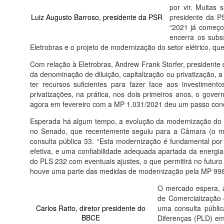
por vir. Muitas
Luiz Augusto Barroso, presidente da PSR
presidente da PS
“2021 já começo
encerra os subsí
Eletrobras e o projeto de modernização do setor elétrico, qu
Com relação à Eletrobras, Andrew Frank Storfer, president
da denominação de diluição, capitalização ou privatização, 
ter recursos suficientes para fazer face aos investiment
privatizações, na prática, nos dois primeiros anos, o gove
agora em fevereiro com a MP 1.031/2021 deu um passo concr
Esperada há algum tempo, a evolução da modernização do se
no Senado, que recentemente seguiu para a Câmara (o m
consulta pública 33. “Esta modernização é fundamental por
efetiva, e uma confiabilidade adequada apartada da energi
do PLS 232 com eventuais ajustes, o que permitirá no futur
houve uma parte das medidas de modernização pela MP 998, 
O mercado espera, ai
de Comercialização 
Carlos Ratto, diretor presidente do
uma consulta públic
BBCE
Diferenças (PLD) em