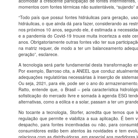
acomodar a crescente participação de fontes intermitentes,
momentos com fontes térmicas não sustentáveis, “sujando” a
“Todo país que possui fontes hidráulicas para geração, usou
hidráulicas, o que ainda dá para fazer, considerando as res
nos próximos 10 anos, segundo ele, é estimada a necessid
e a pandemia do Covid-19 trouxe muita incerteza a este cen
anos. Obrigatoriamente outras fontes vão ter sua participaçã
na matriz requer, de modo a ter um balanceamento adequa
geração”, esclarece.
A tecnologia será parte fundamental desta transformação 
Por exemplo, Barroso cita, a ANEEL que conduz atualmente
adequações regulatórias necessárias à inserção de sistem
Ou seja, 2021, para ele, pode ser o ano do armazenamento,
Ratto, entende que, o Brasil – pela característica hidroló
sofisticação do mercado livre e somada à agenda ESG tendem,
alternativas, como a eólica e a solar, passam a ter um grande
No tocante a tecnologia, Storfer, acredita que temos que
regulação que permite e viabiliza a sua aplicação. É bem
despacho, para fontes incentivadas ou não, para consumido
consumidores estão bem atentos às novidades e tem evolu
relaciona com as distribuidoras, em especial aos medidores i