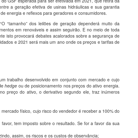
ão do GSF esperada para ser efetivada em 2021, que retira da
tre a geração efetiva de usinas hidráulicas e sua garantia
o de energia e reflexos para geradores e consumidores.
o. “O “tamanho” dos leilões de geração dependerá muito da
imentos em renováveis e assim seguirão. E no meio de toda
ente isto provocará debates acalorados sobre a segurança de
 cuidados e 2021 será mais um ano onde os preços e tarifas de
e um trabalho desenvolvido em conjunto com mercado e cujo
 de
hedge
ou de posicionamento nos preços do ativo energia.
 preço do ativo, o derivativo segundo ele, traz inúmeros
o mercado físico, cujo risco do vendedor é receber a 100% do
u favor, tem imposto sobre o resultado. Se for a favor da sua
indo, assim, os riscos e os custos de observância;