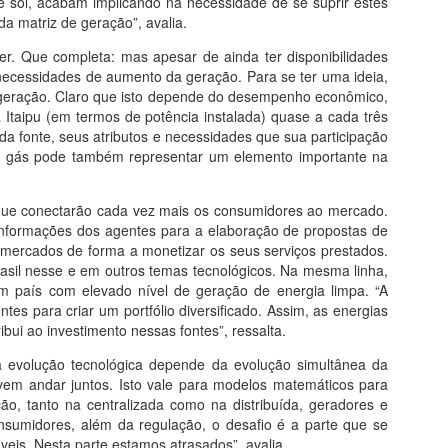
 e sol, acabam implicando na necessidade de se suprir estes
a matriz de geração”, avalia.
rfer. Que completa: mas apesar de ainda ter disponibilidades
s necessidades de aumento da geração. Para se ter uma ideia,
 geração. Claro que isto depende do desempenho econômico,
 Itaipu (em termos de potência instalada) quase a cada três
ada fonte, seus atributos e necessidades que sua participação
 o gás pode também representar um elemento importante na
 que conectarão cada vez mais os consumidores ao mercado.
informações dos agentes para a elaboração de propostas de
mercados de forma a monetizar os seus serviços prestados.
asil nesse e em outros temas tecnológicos. Na mesma linha,
é um país com elevado nível de geração de energia limpa. “A
es para criar um portfólio diversificado. Assim, as energias
ibui ao investimento nessas fontes”, ressalta.
da evolução tecnológica depende da evolução simultânea da
vem andar juntos. Isto vale para modelos matemáticos para
ão, tanto na centralizada como na distribuída, geradores e
sumidores, além da regulação, o desafio é a parte que se
veis. Nesta parte estamos atrasados”, avalia.