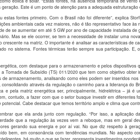
 como eólica e solar. “Estas fontes, na ausência temporária de vento
 geração. Este é um ponto de atenção para a adequada estruturação d
 estas fontes primeiro. Com o Brasil não foi diferente”, explica Sto
trições ambientais cada vez maiores, não é tão representativo face à
ade de se aumentar em até 5 GW por ano de capacidade instalada de
ário. Mas se ele ocorrer, se tem a necessidade de instalar uma nova
o crescente na matriz. O importante é analisar as características de c
do no sistema. Fontes térmicas terão sempre sua participação. E,
energética, com destaque para o armazenamento e pelos dispositivos
 a Tomada de Subsídio (TS) 011/2020 que tem como objetivo obter 
as de armazenamento, analisando como eles podem ser inseridos nos 
 consolidando através da regulação o caminho para a liderança do Br
gica e pela matriz energética ser, principalmente, hidrelétrica – já 
 contudo, a fazer com que o setor busque investir em diferentes font
 potencial. Cabe destacar que temos território amplo e clima que contr
 lembrar que ela anda junto com regulação. “Por isso, a aplicação 
 verdade que a regulação às vezes vem a reboque, mas em geral de
res gerando sua energia e por aí vai. No que diz respeito à geraç
ído bem, em consonância com tendências mundiais. No aspecto con
nteligentes, há muito o que se fazer, representa investimentos ponderá