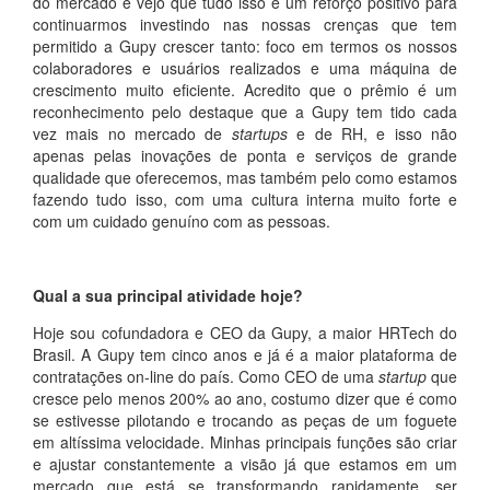
do mercado e vejo que tudo isso é um reforço positivo para
continuarmos investindo nas nossas crenças que tem
permitido a Gupy crescer tanto: foco em termos os nossos
colaboradores e usuários realizados e uma máquina de
crescimento muito eficiente. Acredito que o prêmio é um
reconhecimento pelo destaque que a Gupy tem tido cada
vez mais no mercado de
startups
e de RH, e isso não
apenas pelas inovações de ponta e serviços de grande
qualidade que oferecemos, mas também pelo como estamos
fazendo tudo isso, com uma cultura interna muito forte e
com um cuidado genuíno com as pessoas.
Qual a sua principal atividade hoje?
Hoje sou cofundadora e CEO da Gupy, a maior HRTech do
Brasil. A Gupy tem cinco anos e já é a maior plataforma de
contratações on-line do país. Como CEO de uma
startup
que
cresce pelo menos 200% ao ano, costumo dizer que é como
se estivesse pilotando e trocando as peças de um foguete
em altíssima velocidade. Minhas principais funções são criar
e ajustar constantemente a visão já que estamos em um
mercado que está se transformando rapidamente, ser