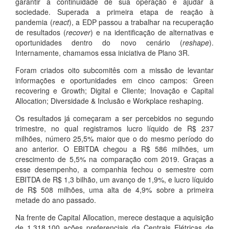
garantir a continuidade de sua operação e ajudar a
sociedade. Superada a primeira etapa de reação à
pandemia (
react
), a EDP passou a trabalhar na recuperação
de resultados (
recover
) e na identificação de alternativas e
oportunidades dentro do novo cenário (
reshape
).
Internamente, chamamos essa iniciativa de Plano 3R.
Foram criados oito subcomitês com a missão de levantar
informações e oportunidades em cinco campos: Green
recovering e Growth; Digital e Cliente; Inovação e Capital
Allocation; Diversidade & Inclusão e Workplace reshaping.
Os resultados já começaram a ser percebidos no segundo
trimestre, no qual registramos lucro líquido de R$ 237
milhões, número 25,5% maior que o do mesmo período do
ano anterior. O EBITDA chegou a R$ 586 milhões, um
crescimento de 5,5% na comparação com 2019. Graças a
esse desempenho, a companhia fechou o semestre com
EBITDA de R$ 1,3 bilhão, um avanço de 1,9%, e lucro líquido
de R$ 508 milhões, uma alta de 4,9% sobre a primeira
metade do ano passado.
Na frente de Capital Allocation, merece destaque a aquisição
de 1.318.100 ações preferenciais da Centrais Elétricas de