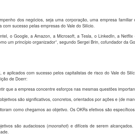
mpenho dos negócios, seja uma corporação, uma empresa familia
 com sucesso pelas empresas do Vale do Silício.
el, o Google, a Amazon, a Microsoft, a Tesla, o LinkedIn, a Netflix 
o um princípio organizador”, segundo Sergei Brin, cofundador da Go
 e aplicados com sucesso pelos capitalistas de risco do Vale do Silí
nição de Doerr:
tir que a empresa concentre esforços nas mesmas questões important
jetivos são significativos, concretos, orientados por ações e (de mane
toram como chegamos ao objetivo. Os OKRs efetivos são específicos 
jetivos são audaciosos (
moonshot
) e difíceis de serem alcançados
dade.