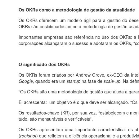
Os OKRs como a metodologia de gestão da atualidade
Os OKRs oferecem um modelo ágil para a gestão do dese
OKRs são posicionados como a metodologia de gestão usada
Importantes empresas são referência no uso dos OKRs: a Int
corporações alcançaram o sucesso e adotaram os OKRs, “com
O significado dos OKRs
Os OKRs foram criados por Andrew Grove
,
ex-CEO da Intel,
Google
, quando era um
startup
na fase de
scale-up
. Na defi
“Os OKRs são uma metodologia de gestão que ajuda a garan
E, acrescenta: um objetivo é o que deve ser alcançado. “Os ob
Os resultados-chave (KR), por sua vez, “estabelecem e moni
tudo, são mensuráveis e verificáveis”.
Os OKRs apresentam uma importante característica: os ob
(
roofshot
) que refletem a eficiência operacional e a produtivi