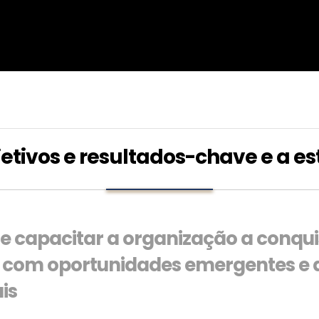
etivos e resultados-chave e a es
de capacitar a organização a conqu
, com oportunidades emergentes e 
is