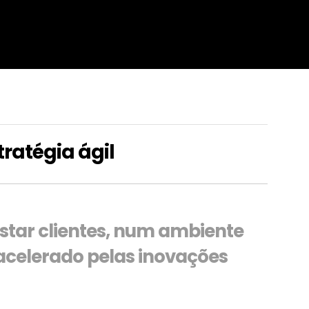
tratégia ágil
istar clientes, num ambiente
acelerado pelas inovações