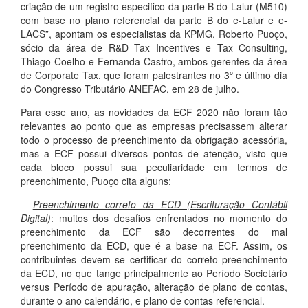
criação de um registro especifico da parte B do Lalur (M510)
com base no plano referencial da parte B do e-Lalur e e-
LACS”, apontam os especialistas da KPMG, Roberto Puoço,
sócio da área de R&D Tax Incentives e Tax Consulting,
Thiago Coelho e Fernanda Castro, ambos gerentes da área
de Corporate Tax, que foram palestrantes no 3º e último dia
do Congresso Tributário ANEFAC, em 28 de julho.
Para esse ano, as novidades da ECF 2020 não foram tão
relevantes ao ponto que as empresas precisassem alterar
todo o processo de preenchimento da obrigação acessória,
mas a ECF possui diversos pontos de atenção, visto que
cada bloco possui sua peculiaridade em termos de
preenchimento, Puoço cita alguns:
–
Preenchimento correto da ECD (Escrituração Contábil
Digital)
: muitos dos desafios enfrentados no momento do
preenchimento da ECF são decorrentes do mal
preenchimento da ECD, que é a base na ECF. Assim, os
contribuintes devem se certificar do correto preenchimento
da ECD, no que tange principalmente ao Período Societário
versus Período de apuração, alteração de plano de contas,
durante o ano calendário, e plano de contas referencial.