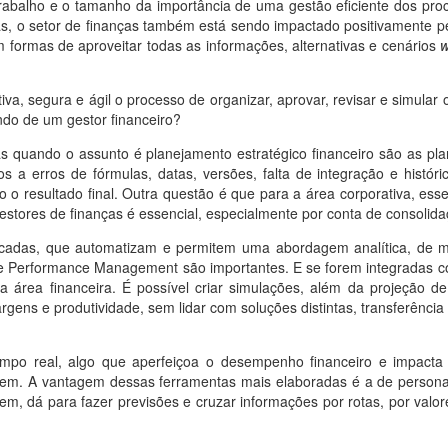
 trabalho e o tamanho da importância de uma gestão eficiente dos pr
as, o setor de finanças também está sendo impactado positivamente 
 formas de aproveitar todas as informações, alternativas e cenários
w
va, segura e ágil o processo de organizar, aprovar, revisar e simula
do de um gestor financeiro?
 quando o assunto é planejamento estratégico financeiro são as pl
 a erros de fórmulas, datas, versões, falta de integração e histór
o o resultado final. Outra questão é que para a área corporativa, ess
estores de finanças é essencial, especialmente por conta de consolidaçõ
licadas, que automatizam e permitem uma abordagem analítica, de m
ate Performance Management são importantes. E se forem integradas
 a área financeira. É possível criar simulações, além da projeção
margens e produtividade, sem lidar com soluções distintas, transferênc
po real, algo que aperfeiçoa o desempenho financeiro e impacta 
em. A vantagem dessas ferramentas mais elaboradas é a de personali
, dá para fazer previsões e cruzar informações por rotas, por valo