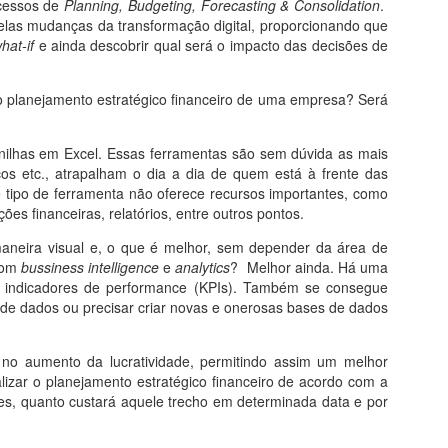
ocessos de
Planning, Budgeting, Forecasting & Consolidation
.
pelas mudanças da transformação digital, proporcionando que
hat-if
e ainda descobrir qual será o impacto das decisões de
r o planejamento estratégico financeiro de uma empresa? Será
anilhas em Excel. Essas ferramentas são sem dúvida as mais
icos etc., atrapalham o dia a dia de quem está à frente das
e tipo de ferramenta não oferece recursos importantes, como
es financeiras, relatórios, entre outros pontos.
aneira visual e, o que é melhor, sem depender da área de
 com
bussiness intelligence
e
analytics
? Melhor ainda. Há uma
 de indicadores de performance (KPIs). Também se consegue
ia de dados ou precisar criar novas e onerosas bases de dados
no aumento da lucratividade, permitindo assim um melhor
zar o planejamento estratégico financeiro de acordo com a
res, quanto custará aquele trecho em determinada data e por