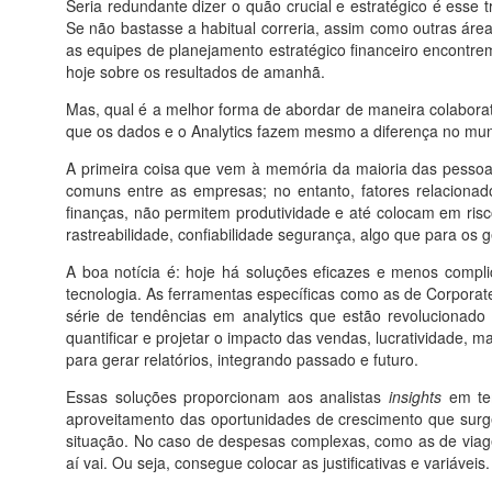
Seria redundante dizer o quão crucial e estratégico é esse
Se não bastasse a habitual correria, assim como outras áre
as equipes de planejamento estratégico financeiro encontrem
hoje sobre os resultados de amanhã.
Mas, qual é a melhor forma de abordar de maneira colaborati
que os dados e o Analytics fazem mesmo a diferença no mun
A primeira coisa que vem à memória da maioria das pessoas
comuns entre as empresas; no entanto, fatores relacionados
finanças, não permitem produtividade e até colocam em risc
rastreabilidade, confiabilidade segurança, algo que para os g
A boa notícia é: hoje há soluções eficazes e menos comp
tecnologia. As ferramentas específicas como as de Corpor
série de tendências em analytics que estão revolucionado
quantificar e projetar o impacto das vendas, lucratividade, 
para gerar relatórios, integrando passado e futuro.
Essas soluções proporcionam aos analistas
insights
em tem
aproveitamento das oportunidades de crescimento que surg
situação. No caso de despesas complexas, como as de viagem
aí vai. Ou seja, consegue colocar as justificativas e variáveis.