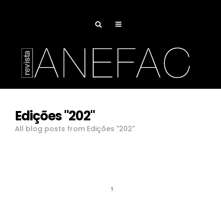
Edições "202"
All blog posts from Edições "202"
1