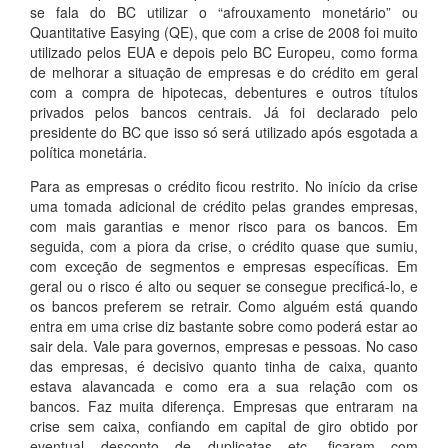
se fala do BC utilizar o “afrouxamento monetário” ou
Quantitative Easying (QE), que com a crise de 2008 foi muito
utilizado pelos EUA e depois pelo BC Europeu, como forma
de melhorar a situação de empresas e do crédito em geral
com a compra de hipotecas, debentures e outros títulos
privados pelos bancos centrais. Já foi declarado pelo
presidente do BC que isso só será utilizado após esgotada a
política monetária.
Para as empresas o crédito ficou restrito. No início da crise
uma tomada adicional de crédito pelas grandes empresas,
com mais garantias e menor risco para os bancos. Em
seguida, com a piora da crise, o crédito quase que sumiu,
com exceção de segmentos e empresas específicas. Em
geral ou o risco é alto ou sequer se consegue precificá-lo, e
os bancos preferem se retrair. Como alguém está quando
entra em uma crise diz bastante sobre como poderá estar ao
sair dela. Vale para governos, empresas e pessoas. No caso
das empresas, é decisivo quanto tinha de caixa, quanto
estava alavancada e como era a sua relação com os
bancos. Faz muita diferença. Empresas que entraram na
crise sem caixa, confiando em capital de giro obtido por
eventual desconto de duplicatas etc. ficaram com