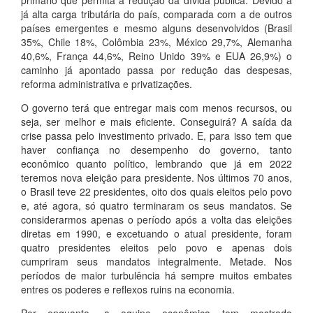
primário que permita a redução da dívida pública. Devido a
já alta carga tributária do país, comparada com a de outros
países emergentes e mesmo alguns desenvolvidos (Brasil
35%, Chile 18%, Colômbia 23%, México 29,7%, Alemanha
40,6%, França 44,6%, Reino Unido 39% e EUA 26,9%) o
caminho já apontado passa por redução das despesas,
reforma administrativa e privatizações.
O governo terá que entregar mais com menos recursos, ou
seja, ser melhor e mais eficiente. Conseguirá? A saída da
crise passa pelo investimento privado. E, para isso tem que
haver confiança no desempenho do governo, tanto
econômico quanto político, lembrando que já em 2022
teremos nova eleição para presidente. Nos últimos 70 anos,
o Brasil teve 22 presidentes, oito dos quais eleitos pelo povo
e, até agora, só quatro terminaram os seus mandatos. Se
considerarmos apenas o período após a volta das eleições
diretas em 1990, e excetuando o atual presidente, foram
quatro presidentes eleitos pelo povo e apenas dois
cumpriram seus mandatos integralmente. Metade. Nos
períodos de maior turbulência há sempre muitos embates
entres os poderes e reflexos ruins na economia.