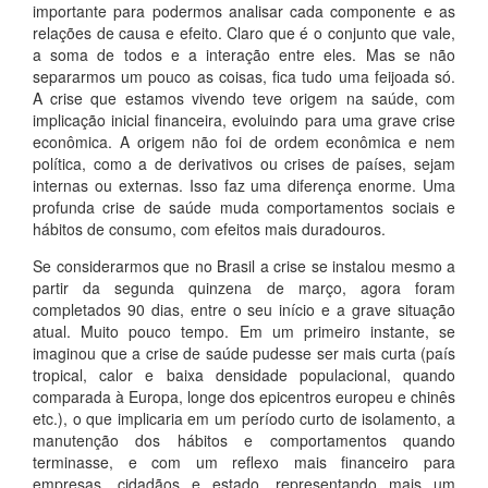
importante para podermos analisar cada componente e as
relações de causa e efeito. Claro que é o conjunto que vale,
a soma de todos e a interação entre eles. Mas se não
separarmos um pouco as coisas, fica tudo uma feijoada só.
A crise que estamos vivendo teve origem na saúde, com
implicação inicial financeira, evoluindo para uma grave crise
econômica. A origem não foi de ordem econômica e nem
política, como a de derivativos ou crises de países, sejam
internas ou externas. Isso faz uma diferença enorme. Uma
profunda crise de saúde muda comportamentos sociais e
hábitos de consumo, com efeitos mais duradouros.
Se considerarmos que no Brasil a crise se instalou mesmo a
partir da segunda quinzena de março, agora foram
completados 90 dias, entre o seu início e a grave situação
atual. Muito pouco tempo. Em um primeiro instante, se
imaginou que a crise de saúde pudesse ser mais curta (país
tropical, calor e baixa densidade populacional, quando
comparada à Europa, longe dos epicentros europeu e chinês
etc.), o que implicaria em um período curto de isolamento, a
manutenção dos hábitos e comportamentos quando
terminasse, e com um reflexo mais financeiro para
empresas, cidadãos e estado, representando mais um