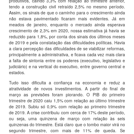
produtivos, caindo 3,3% com relação ao trimestre anterior,
tendo a construção civil retraído 2,5% no mesmo período.
Assim, os sinais de que o caminho para o crescimento ainda
não estava pavimentado ficaram mais evidentes. Já em
meados de janeiro, enquanto o mercado ainda esperava
crescimento de 2,3% em 2020, nossa estimativa já havia se
reduzido para 1,8%, por conta dos sinais dos últimos meses
de 2019 e pela constatação das dificuldades políticas. Havia
a clara percepção das dificuldades de se viabilizar reformas,
principalmente a administrativa, e ficava cada vez mais clara
a falta de sintonia entre os poderes (executivo, legislativo e
judiciário) e na vertical do executivo, entre governo central e
estados.
Tudo isso dificulta a confiança na economia e reduz a
atratividade de novos investimentos. A partir do final de
março as previsões foram piorando. O PIB do primeiro
trimestre de 2020 caiu 1,5% com relação ao último trimestre
de 2019. Subiu só 0,9% com relação ao primeiro trimestre
de 2019. A crise contribuiu com cerca de 17% deste período,
ou seja, uma quinzena de março com relação às seis
quinzenas do trimestre. Está claro que o tombo maior virá no
segundo trimestre, com mais de 11% de queda. Se