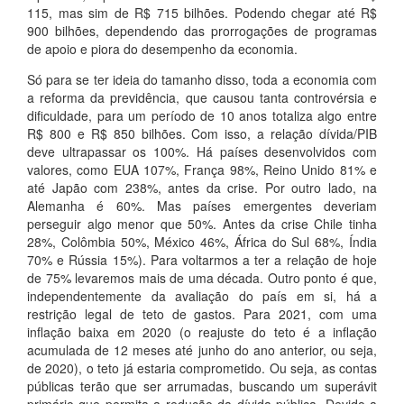
115, mas sim de R$ 715 bilhões. Podendo chegar até R$
900 bilhões, dependendo das prorrogações de programas
de apoio e piora do desempenho da economia.
Só para se ter ideia do tamanho disso, toda a economia com
a reforma da previdência, que causou tanta controvérsia e
dificuldade, para um período de 10 anos totaliza algo entre
R$ 800 e R$ 850 bilhões. Com isso, a relação dívida/PIB
deve ultrapassar os 100%. Há países desenvolvidos com
valores, como EUA 107%, França 98%, Reino Unido 81% e
até Japão com 238%, antes da crise. Por outro lado, na
Alemanha é 60%. Mas países emergentes deveriam
perseguir algo menor que 50%. Antes da crise Chile tinha
28%, Colômbia 50%, México 46%, África do Sul 68%, Índia
70% e Rússia 15%). Para voltarmos a ter a relação de hoje
de 75% levaremos mais de uma década. Outro ponto é que,
independentemente da avaliação do país em si, há a
restrição legal de teto de gastos. Para 2021, com uma
inflação baixa em 2020 (o reajuste do teto é a inflação
acumulada de 12 meses até junho do ano anterior, ou seja,
de 2020), o teto já estaria comprometido. Ou seja, as contas
públicas terão que ser arrumadas, buscando um superávit