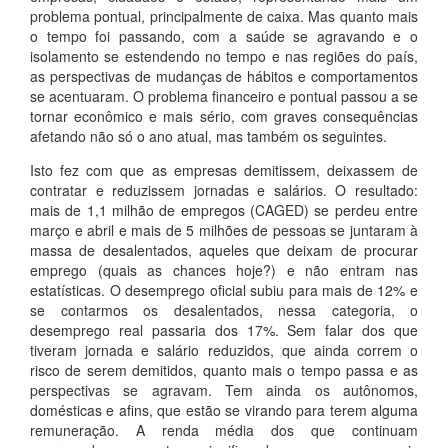
problema pontual, principalmente de caixa. Mas quanto mais
o tempo foi passando, com a saúde se agravando e o
isolamento se estendendo no tempo e nas regiões do país,
as perspectivas de mudanças de hábitos e comportamentos
se acentuaram. O problema financeiro e pontual passou a se
tornar econômico e mais sério, com graves consequências
afetando não só o ano atual, mas também os seguintes.
Isto fez com que as empresas demitissem, deixassem de
contratar e reduzissem jornadas e salários. O resultado:
mais de 1,1 milhão de empregos (CAGED) se perdeu entre
março e abril e mais de 5 milhões de pessoas se juntaram à
massa de desalentados, aqueles que deixam de procurar
emprego (quais as chances hoje?) e não entram nas
estatísticas. O desemprego oficial subiu para mais de 12% e
se contarmos os desalentados, nessa categoria, o
desemprego real passaria dos 17%. Sem falar dos que
tiveram jornada e salário reduzidos, que ainda correm o
risco de serem demitidos, quanto mais o tempo passa e as
perspectivas se agravam. Tem ainda os autônomos,
domésticas e afins, que estão se virando para terem alguma
remuneração. A renda média dos que continuam