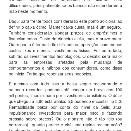
dificuldades, principalmente se os bancos não estenderam a
mão neste momento.
Daqui para frente todos considerarão este ponto adicional ao
definir o caixa ótimo. Manter caixa custa, mas é um seguro.
Também considerarão alongar prazos de empréstimos e
financiamentos. Custo do dinheiro aleija, mas o prazo mata.
Outro ponto é ter mais flexibilidade na operação, com menos
custos fixos e menos investimentos físicos. Por outro lado,
subirão os investimentos tecnológicos. O desafio será maior
para as empresas afetadas pela mudança de
comportamentos e hábitos dos consumidores, como disse
no início. Terão que repensar seus negócios.
E mesmo com tudo isso a bolsa segue recuperando e
batendo recordes, podendo até chegar em breve aos 100
mil pontos, impulsionada por investidores brasileiros. O dólar
que chegou a 5,90 está abaixo 5,5 podendo encostar no 5,0.
Rentabilidade baixa por conta do nível da Selic atual
impulsionando investidores para maior risco e fazendo
pressão sobre preços? Ou o monstro não é tão feio (ou
horroroso) quanto parece e virá uma rápida recuperação?
Lembrando ainda que daqui a pouco mais de dois anos