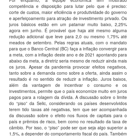
Por enquanto, a equipe econômica tem mostrado
competência e disposição para lutar pelo que é preciso:
corte de custos, maior eficiência e produtividade do governo
e aperfeiçoamento para atração de investimento privado. Os
juros básicos estão em um patamar muito baixo, 2,25%
agora em junho. É provável que haja até mesmo alguma
redução adicional que leve para 2,0 ou mesmo 1,75% até
meados de setembro. Pelas regras atuais, com o mandato
para que o Banco Central (BC) faça a inflação convergir para
a meta, com a inflação deste ano e de 2021 apontando para
abaixo da meta, a diretriz seria mesmo de reduzir ainda mais
os juros. Apesar da pandemia provocar efeitos negativos,
tanto sobre a demanda como sobre a oferta, ainda assim o
resultado é no sentido de reduzir a inflação. Juros baixos,
além da vantagem de incentivar o consumo e os
investimentos, permite que o país economize muito em juros
pagos para a rolagem da dívida. A discussão sobre o limite
do “piso” da Selic, considerando os países desenvolvidos
terem tido taxas até negativas, tem que ser acompanhada
da discussão sobre o efeito nos fluxos de capitais para o
país e prêmios de risco, bem como no resultado da taxa de
câmbio. Por isso, o “piso” pode ser que seja algo superior a
1,5%, a depender do comportamento fiscal do país. Também