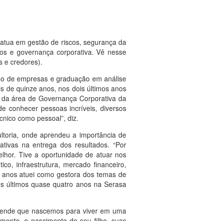
atua em gestão de riscos, segurança da
ssos e governança corporativa. Vê nesse
 e credores).
ação de empresas e graduação em análise
s de quinze anos, nos dois últimos anos
 da área de Governança Corporativa da
e conhecer pessoas incríveis, diversos
cnico como pessoal”, diz.
ltoria, onde aprendeu a importância de
ativas na entrega dos resultados. “Por
hor. Tive a oportunidade de atuar nos
co, infraestrutura, mercado financeiro,
is anos atuei como gestora dos temas de
os últimos quase quatro anos na Serasa
 entende que nascemos para viver em uma
mento, o nascimento do seu filho, suas