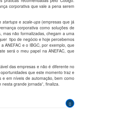
às práticas recomendadas pelo Código.
ança corporativa que vale a pena serem
de
startups
e
scale-ups
(empresas que já
vernança corporativa como soluções de
ras, mas não formalizadas, chegam a uma
lquer tipo de negócio e hoje percebemos
mo a ANEFAC e o IBGC, por exemplo, que
 este será o meu papel na ANEFAC, que
ntável das empresas e não é diferente no
e oportunidades que este momento traz e
dos e em níveis de automação, bem como
esta grande jornada”, finaliza.