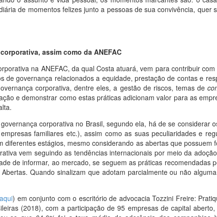
 diária de momentos felizes junto a pessoas de sua convivência, quer 
 corporativa, assim como da ANEFAC
orporativa na ANEFAC, da qual Costa atuará, vem para contribuir com 
os de governança relacionados a equidade, prestação de contas e resp
governança corporativa, dentre eles, a gestão de riscos, temas de
co
rmação e demonstrar como estas práticas adicionam valor para as emp
lta.
governança corporativa no Brasil, segundo ela, há de se considerar os
 empresas familiares etc.), assim como as suas peculiaridades e reg
diferentes estágios, mesmo considerando as abertas que possuem fo
orativa vem seguindo as tendências internacionais por meio da adoção 
ade de informar, ao mercado, se seguem as práticas recomendadas pel
bertas. Quando sinalizam que adotam parcialmente ou não alguma p
 aqui
) em conjunto com o escritório de advocacia Tozzini Freire: Prati
leiras (2018), com a participação de 95 empresas de capital aberto