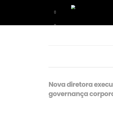
Nova diretora execu
governança corpora