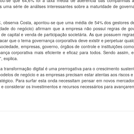
rvou-se que 64,6% foi a taxa média de aderência das companhias 
is uma série de análises interessantes sobre a maturidade de govern
GC, observa Costa, apontou-se que uma média de 54% dos gestores 
idade do negócio) afirmam que a empresa não possui regras de go
tes de capital e venda de participação societária. As que possuem reg
acar que o tema governança corporativa deve existir e perpetuar qua
ociedade, empresas, governo, órgãos de controle e instituições co
ança corporativa mais eficiente e eficaz para todos. Sendo assim,
 explica.
 a transformação digital é uma prerrogativa para o crescimento suste
modelos de negócio e as empresas precisam estar atentas aos riscos 
ratégico. Para surfar esta onda necessitam pensar em novos merca
considerar os investimentos e recursos necessários para avançarem n