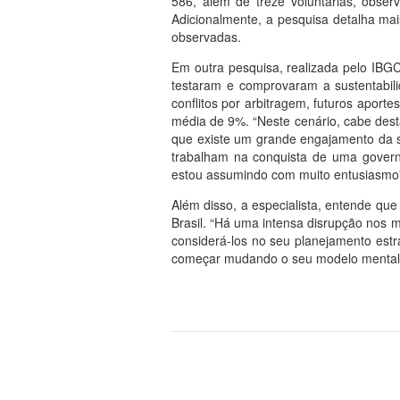
586, além de treze voluntárias, obse
Adicionalmente, a pesquisa detalha ma
observadas.
Em outra pesquisa, realizada pelo IB
testaram e comprovaram a sustentabil
conflitos por arbitragem, futuros apor
média de 9%. “Neste cenário, cabe dest
que existe um grande engajamento da s
trabalham na conquista de uma govern
estou assumindo com muito entusiasmo”,
Além disso, a especialista, entende que
Brasil. “Há uma intensa disrupção nos 
considerá-los no seu planejamento est
começar mudando o seu modelo mental e 