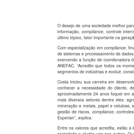
O desejo de uma sociedade melhor para
informação,
compliance
, controle inte
último tópico, fator importante na gera
Com especialização em
compliance
, fi
de sistemas e processamento de dados. 
exercendo a função de coordenadora d
ANEFAC. “Acredito que todos os moment
segmentos de indústrias e evoluir, con
Costa iniciou sua carreira em desenvo
conhecer a necessidade do cliente, de
aproximadamente 24 anos foquei em as
mais diversos setores dentre eles: agr
mineração e metais, papel e celulose, 
gestão de riscos,
compliance
, controle
Experian”, explica.
Entre os valores que acredita, estão a
sociedade e ajudar uns aos outros. Qu