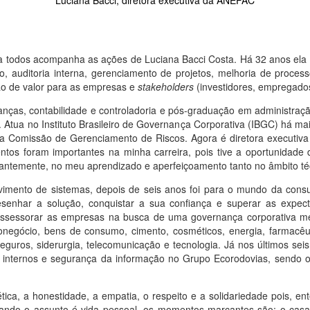
Luciana Bacci, diretora executiva da ANEFAC
 todos acompanha as ações de Luciana Bacci Costa. Há 32 anos ela 
rno, auditoria interna, gerenciamento de projetos, melhoria de proce
ção de valor para as empresas e
stakeholders
(investidores, empregados
nanças, contabilidade e controladoria e pós-graduação em administr
Atua no Instituto Brasileiro de Governança Corporativa (IBGC) há mai
a Comissão de Gerenciamento de Riscos. Agora é diretora executiva
os foram importantes na minha carreira, pois tive a oportunidade d
stantemente, no meu aprendizado e aperfeiçoamento tanto no âmbito té
lvimento de sistemas, depois de seis anos foi para o mundo da consu
senhar a solução, conquistar a sua confiança e superar as expect
sessorar as empresas na busca de uma governança corporativa mel
onegócio, bens de consumo, cimento, cosméticos, energia, farmacêuti
seguros, siderurgia, telecomunicação e tecnologia. Já nos últimos se
s internos e segurança da informação no Grupo Ecorodovias, sendo 
 ética, a honestidade, a empatia, o respeito e a solidariedade pois,
ando o assunto é vida pessoal, os momentos marcantes são: o casa