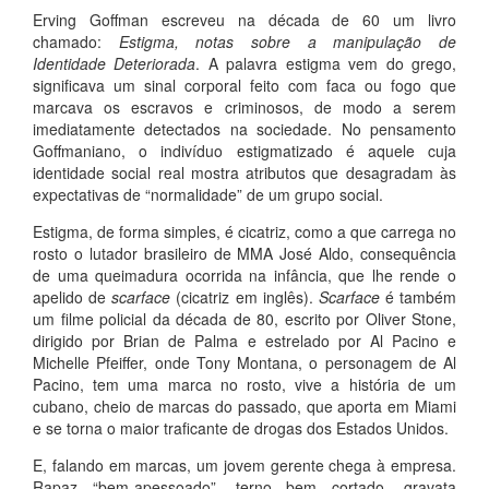
Erving Goffman escreveu na década de 60 um livro
chamado:
Estigma, notas sobre a manipulação de
Identidade Deteriorada
. A palavra estigma vem do grego,
significava um sinal corporal feito com faca ou fogo que
marcava os escravos e criminosos, de modo a serem
imediatamente detectados na sociedade. No pensamento
Goffmaniano, o indivíduo estigmatizado é aquele cuja
identidade social real mostra atributos que desagradam às
expectativas de “normalidade” de um grupo social.
Estigma, de forma simples, é cicatriz, como a que carrega no
rosto o lutador brasileiro de MMA José Aldo, consequência
de uma queimadura ocorrida na infância, que lhe rende o
apelido de
scarface
(cicatriz em inglês).
Scarface
é também
um filme policial da década de 80, escrito por Oliver Stone,
dirigido por Brian de Palma e estrelado por Al Pacino e
Michelle Pfeiffer, onde Tony Montana, o personagem de Al
Pacino, tem uma marca no rosto, vive a história de um
cubano, cheio de marcas do passado, que aporta em Miami
e se torna o maior traficante de drogas dos Estados Unidos.
E, falando em marcas, um jovem gerente chega à empresa.
Rapaz “bem-apessoado”, terno bem cortado, gravata