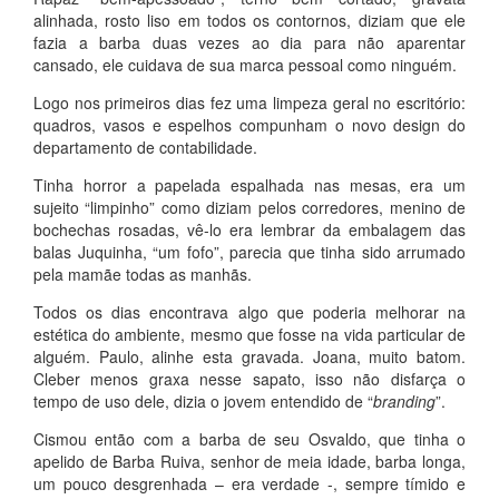
alinhada, rosto liso em todos os contornos, diziam que ele
fazia a barba duas vezes ao dia para não aparentar
cansado, ele cuidava de sua marca pessoal como ninguém.
Logo nos primeiros dias fez uma limpeza geral no escritório:
quadros, vasos e espelhos compunham o novo design do
departamento de contabilidade.
Tinha horror a papelada espalhada nas mesas, era um
sujeito “limpinho” como diziam pelos corredores, menino de
bochechas rosadas, vê-lo era lembrar da embalagem das
balas Juquinha, “um fofo”, parecia que tinha sido arrumado
pela mamãe todas as manhãs.
Todos os dias encontrava algo que poderia melhorar na
estética do ambiente, mesmo que fosse na vida particular de
alguém. Paulo, alinhe esta gravada. Joana, muito batom.
Cleber menos graxa nesse sapato, isso não disfarça o
tempo de uso dele, dizia o jovem entendido de “
branding
”.
Cismou então com a barba de seu Osvaldo, que tinha o
apelido de Barba Ruiva, senhor de meia idade, barba longa,
um pouco desgrenhada – era verdade -, sempre tímido e