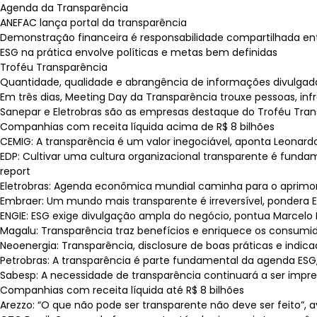
Agenda da Transparência
ANEFAC lança portal da transparência
Demonstração financeira é responsabilidade compartilhada en
ESG na prática envolve políticas e metas bem definidas
Troféu Transparência
Quantidade, qualidade e abrangência de informações divulgada
Em três dias, Meeting Day da Transparência trouxe pessoas, i
Sanepar e Eletrobras são as empresas destaque do Troféu Tran
Companhias com receita líquida acima de R$ 8 bilhões
CEMIG: A transparência é um valor inegociável, aponta Leonardo
EDP: Cultivar uma cultura organizacional transparente é fundam
report
Eletrobras: Agenda econômica mundial caminha para o aprimor
Embraer: Um mundo mais transparente é irreversível, pondera Ela
ENGIE: ESG exige divulgação ampla do negócio, pontua Marcelo M
Magalu: Transparência traz benefícios e enriquece os consumid
Neoenergia: Transparência, disclosure de boas práticas e indic
Petrobras: A transparência é parte fundamental da agenda ESG, di
Sabesp: A necessidade de transparência continuará a ser impres
Companhias com receita líquida até R$ 8 bilhões
Arezzo: “O que não pode ser transparente não deve ser feito”, aval