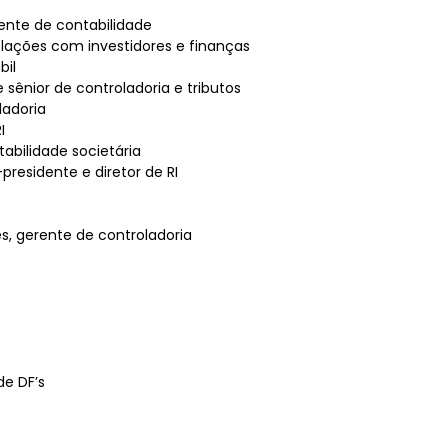
ente de contabilidade
elações com investidores e finanças
bil
 sênior de controladoria e tributos
ladoria
I
abilidade societária
presidente e diretor de RI
s, gerente de controladoria
de DF’s