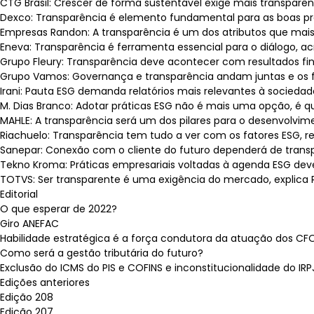
CTG Brasil: Crescer de forma sustentável exige mais transparên
Dexco: Transparência é elemento fundamental para as boas prát
Empresas Randon: A transparência é um dos atributos que mais a
Eneva: Transparência é ferramenta essencial para o diálogo, ac
Grupo Fleury: Transparência deve acontecer com resultados finan
Grupo Vamos: Governança e transparência andam juntas e os fat
Irani: Pauta ESG demanda relatórios mais relevantes à sociedade
M. Dias Branco: Adotar práticas ESG não é mais uma opção, é q
MAHLE: A transparência será um dos pilares para o desenvolvimen
Riachuelo: Transparência tem tudo a ver com os fatores ESG, re
Sanepar: Conexão com o cliente do futuro dependerá de transpar
Tekno Kroma: Práticas empresariais voltadas à agenda ESG deve
TOTVS: Ser transparente é uma exigência do mercado, explica R
Editorial
O que esperar de 2022?
Giro ANEFAC
Habilidade estratégica é a força condutora da atuação dos CF
Como será a gestão tributária do futuro?
Exclusão do ICMS do PIS e COFINS e inconstitucionalidade do IRP
Edições anteriores
Edição 208
Edição 207