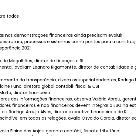
tre todos
s nas demonstrações financeiras ainda precisam evoluir
nfraestrutura, processos e sistemas como pontos para a constr
sparência 2021
 de Magalhães, diretor de finanças e RI
ental, avaliam Leandro Rigamontte, diretor de contabilidade e 
amento da transparência, dizem os superintendentes, Rodrigo 
ine Funo, diretora global contábil-fiscal & CSI
alta, diretor financeiro
ores das informações financeiras, observa Valéria Abreu, geren
adores financeiros e não financeiros devem integrar o ESG na es
z Rodrigo Araujo Alves, diretor executivo financeiro e de RI
cindível em todas as relações, avalia Osvaldo Garcia, diretor 
ia Elaine dos Anjos, gerente contábil, fiscal e tributário