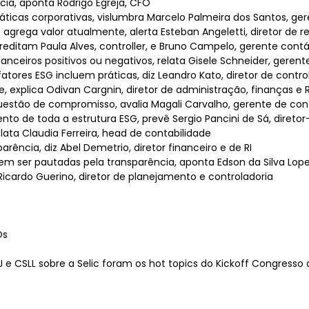
cia, aponta Rodrigo Egreja, CFO
icas corporativas, vislumbra Marcelo Palmeira dos Santos, ger
grega valor atualmente, alerta Esteban Angeletti, diretor de r
reditam Paula Alves, controller, e Bruno Campelo, gerente contá
ceiros positivos ou negativos, relata Gisele Schneider, gerente
ores ESG incluem práticas, diz Leandro Kato, diretor de contro
, explica Odivan Cargnin, diretor de administração, finanças e R
uestão de compromisso, avalia Magali Carvalho, gerente de cont
to de toda a estrutura ESG, prevê Sergio Pancini de Sá, diretor-
lata Claudia Ferreira, head de contabilidade
ência, diz Abel Demetrio, diretor financeiro e de RI
m ser pautadas pela transparência, aponta Edson da Silva Lope
icardo Guerino, diretor de planejamento e controladoria
Os
J e CSLL sobre a Selic foram os hot topics do Kickoff Congresso 