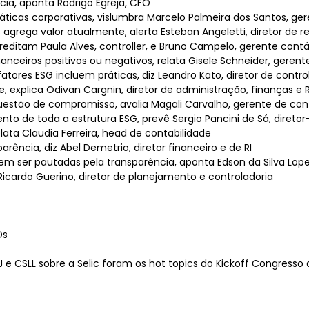
cia, aponta Rodrigo Egreja, CFO
icas corporativas, vislumbra Marcelo Palmeira dos Santos, ger
grega valor atualmente, alerta Esteban Angeletti, diretor de r
reditam Paula Alves, controller, e Bruno Campelo, gerente contá
ceiros positivos ou negativos, relata Gisele Schneider, gerente
ores ESG incluem práticas, diz Leandro Kato, diretor de contro
, explica Odivan Cargnin, diretor de administração, finanças e R
uestão de compromisso, avalia Magali Carvalho, gerente de cont
to de toda a estrutura ESG, prevê Sergio Pancini de Sá, diretor-
lata Claudia Ferreira, head de contabilidade
ência, diz Abel Demetrio, diretor financeiro e de RI
m ser pautadas pela transparência, aponta Edson da Silva Lope
icardo Guerino, diretor de planejamento e controladoria
Os
J e CSLL sobre a Selic foram os hot topics do Kickoff Congresso 