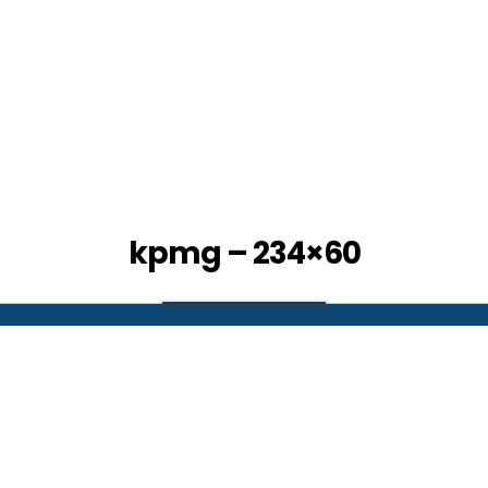
kpmg – 234×60