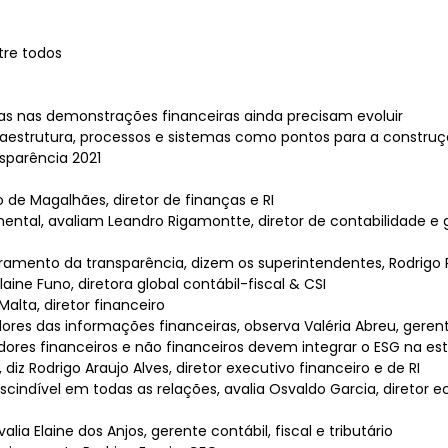
tre todos
s nas demonstrações financeiras ainda precisam evoluir
nfraestrutura, processos e sistemas como pontos para a constr
sparência 2021
 de Magalhães, diretor de finanças e RI
ental, avaliam Leandro Rigamontte, diretor de contabilidade e 
amento da transparência, dizem os superintendentes, Rodrigo 
ine Funo, diretora global contábil-fiscal & CSI
alta, diretor financeiro
ores das informações financeiras, observa Valéria Abreu, geren
adores financeiros e não financeiros devem integrar o ESG na es
z Rodrigo Araujo Alves, diretor executivo financeiro e de RI
cindível em todas as relações, avalia Osvaldo Garcia, diretor 
ia Elaine dos Anjos, gerente contábil, fiscal e tributário