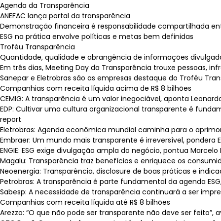
Agenda da Transparência
ANEFAC lança portal da transparência
Demonstração financeira é responsabilidade compartilhada en
ESG na prática envolve políticas e metas bem definidas
Troféu Transparência
Quantidade, qualidade e abrangência de informações divulgada
Em três dias, Meeting Day da Transparência trouxe pessoas, i
Sanepar e Eletrobras são as empresas destaque do Troféu Tran
Companhias com receita líquida acima de R$ 8 bilhões
CEMIG: A transparência é um valor inegociável, aponta Leonardo
EDP: Cultivar uma cultura organizacional transparente é fundam
report
Eletrobras: Agenda econômica mundial caminha para o aprimor
Embraer: Um mundo mais transparente é irreversível, pondera Ela
ENGIE: ESG exige divulgação ampla do negócio, pontua Marcelo M
Magalu: Transparência traz benefícios e enriquece os consumid
Neoenergia: Transparência, disclosure de boas práticas e indic
Petrobras: A transparência é parte fundamental da agenda ESG, di
Sabesp: A necessidade de transparência continuará a ser impres
Companhias com receita líquida até R$ 8 bilhões
Arezzo: “O que não pode ser transparente não deve ser feito”, aval