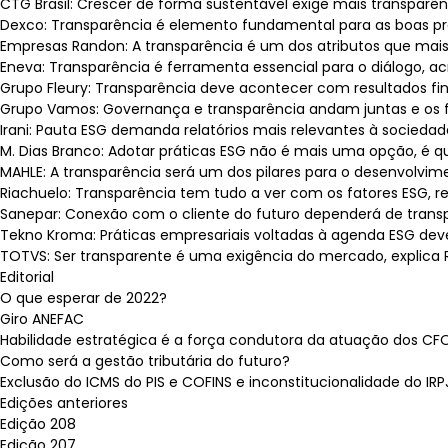
CTG Brasil: Crescer de forma sustentável exige mais transparên
Dexco: Transparência é elemento fundamental para as boas prát
Empresas Randon: A transparência é um dos atributos que mais a
Eneva: Transparência é ferramenta essencial para o diálogo, ac
Grupo Fleury: Transparência deve acontecer com resultados finan
Grupo Vamos: Governança e transparência andam juntas e os fat
Irani: Pauta ESG demanda relatórios mais relevantes à sociedade
M. Dias Branco: Adotar práticas ESG não é mais uma opção, é q
MAHLE: A transparência será um dos pilares para o desenvolvimen
Riachuelo: Transparência tem tudo a ver com os fatores ESG, re
Sanepar: Conexão com o cliente do futuro dependerá de transpar
Tekno Kroma: Práticas empresariais voltadas à agenda ESG deve
TOTVS: Ser transparente é uma exigência do mercado, explica R
Editorial
O que esperar de 2022?
Giro ANEFAC
Habilidade estratégica é a força condutora da atuação dos CF
Como será a gestão tributária do futuro?
Exclusão do ICMS do PIS e COFINS e inconstitucionalidade do IRP
Edições anteriores
Edição 208
Edição 207