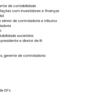
ente de contabilidade
elações com investidores e finanças
bil
 sênior de controladoria e tributos
ladoria
I
abilidade societária
presidente e diretor de RI
s, gerente de controladoria
de DF’s